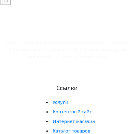
Ок
Web студия полного цикла в Екатеринбурге, от идеи
создания вашего сайта до ТОПа в поисковой выдачи.
Аренда сайта в тематических нишах
Ссылки
Услуги
Контентный сайт
Интернет магазин
Каталог товаров