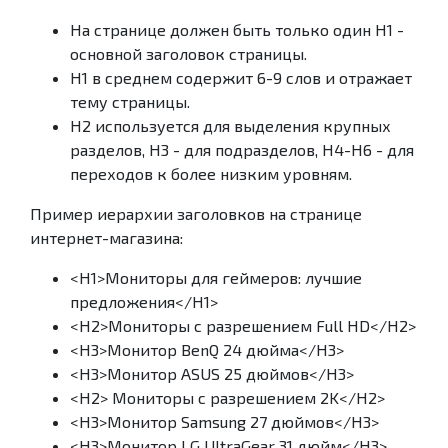
На странице должен быть только один H1 -
основной заголовок страницы.
H1 в среднем содержит 6-9 слов и отражает
тему страницы.
H2 используется для выделения крупных
разделов, H3 - для подразделов, H4-H6 - для
переходов к более низким уровням.
Пример иерархии заголовков на странице
интернет-магазина:
<H1>Мониторы для геймеров: лучшие
предложения</H1>
<H2>Мониторы с разрешением Full HD</H2>
<H3>Монитор BenQ 24 дюйма</H3>
<H3>Монитор ASUS 25 дюймов</H3>
<H2> Мониторы с разрешением 2K</H2>
<H3>Монитор Samsung 27 дюймов</H3>
<H3>Монитор LG UltraGear 31 дюйм</H3>