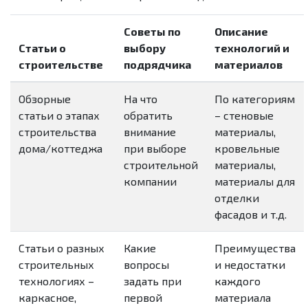
Советы по
Описание
Статьи о
выбору
технологий и
строительстве
подрядчика
материалов
Обзорные
На что
По категориям
статьи о этапах
обратить
– стеновые
строительства
внимание
материалы,
дома/коттеджа
при выборе
кровельные
строительной
материалы,
компании
материалы для
отделки
фасадов и т.д.
Статьи о разных
Какие
Преимущества
строительных
вопросы
и недостатки
технологиях –
задать при
каждого
каркасное,
первой
материала