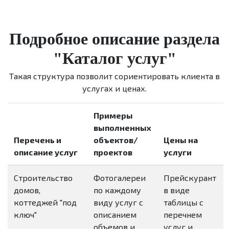
Подробное описание раздела
"Каталог услуг"
Такая структура позволит сориентировать клиента в
услугах и ценах.
Примеры
выполненных
Перечень и
объектов/
Цены на
описание услуг
проектов
услуги
Строительство
Фотогалереи
Прейскурант
домов,
по каждому
в виде
коттеджей "под
виду услуг с
таблицы с
ключ"
описанием
перечнем
объемов и
услуг и